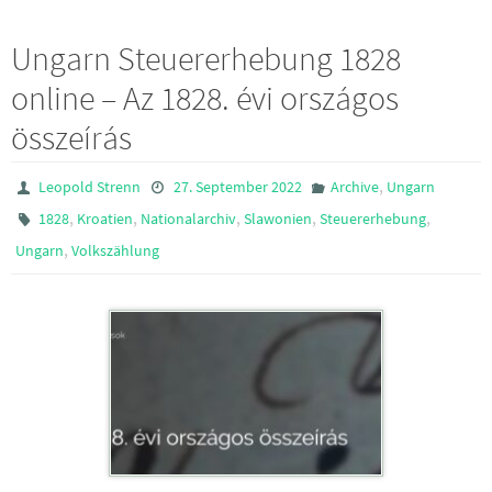
Ungarn Steuererhebung 1828
online – Az 1828. évi országos
összeírás
,
Leopold Strenn
27. September 2022
Archive
Ungarn
,
,
,
,
,
1828
Kroatien
Nationalarchiv
Slawonien
Steuererhebung
,
Ungarn
Volkszählung