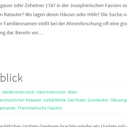
ngauer oder Zehetner 1787 in der Josephinischen Fassion o
en Kataster? Wo lagen deren Häuser oder Höfe? Die Suche 
 Familiennamen stellt bei der Ahnenforschung oft eine gr
ng dar. Bereits vor…
blick
e
,
Niederösterreich
,
Oberösterreich
,
Wien
anziszeischer Kataster
,
Gebärklinik
,
GenTeam
,
Gundacker
,
Häuserg
pevacek
,
Theresianische Fassion
chtliches Update Genteam brachte wieder ein Update mit 