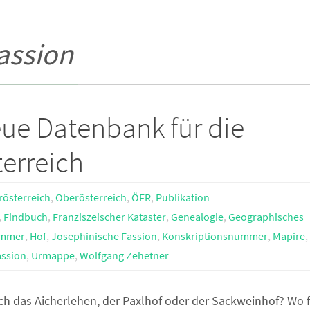
assion
eue Datenbank für die
erreich
rösterreich
,
Oberösterreich
,
ÖFR
,
Publikation
,
Findbuch
,
Franziszeischer Kataster
,
Genealogie
,
Geographisches
mmer
,
Hof
,
Josephinische Fassion
,
Konskriptionsnummer
,
Mapire
,
assion
,
Urmappe
,
Wolfgang Zehetner
ch das Aicherlehen, der Paxlhof oder der Sackweinhof? Wo 