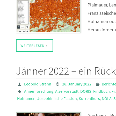
Plaimauer, Le
Franziszeisch
Hofnamen oder
Herausforderu
WEITERLESEN
Jänner 2022 – ein Rück
Leopold Strenn
28. January 2022
Bericht
Ahnenforschung
,
Alservorstadt
,
DORIS
,
Findbuch
,
Fr
Hofnamen
,
Josephinische Fassion
,
Kurrentkurs
,
NÖLA
,
S
GenTeam – Bea