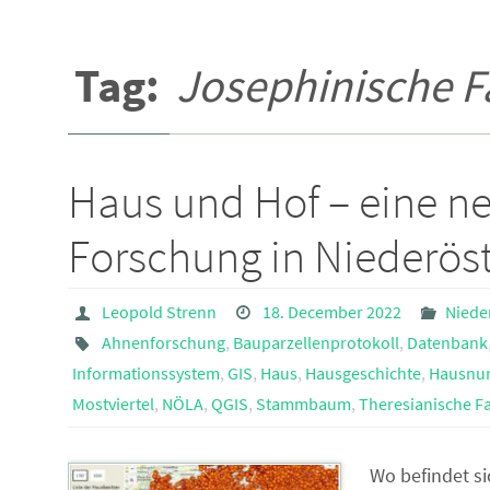
Tag:
Josephinische F
Haus und Hof – eine n
Forschung in Niederöst
Leopold Strenn
18. December 2022
Niede
Ahnenforschung
,
Bauparzellenprotokoll
,
Datenbank
Informationssystem
,
GIS
,
Haus
,
Hausgeschichte
,
Hausnu
Mostviertel
,
NÖLA
,
QGIS
,
Stammbaum
,
Theresianische F
Wo befindet si