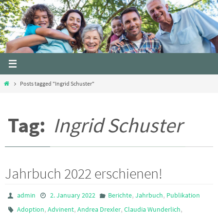
Skip
to
content
Home
Posts tagged "Ingrid Schuster"
Tag:
Ingrid Schuster
Jahrbuch 2022 erschienen!
,
,
admin
2. January 2022
Berichte
Jahrbuch
Publikation
,
,
,
,
Adoption
Advinent
Andrea Drexler
Claudia Wunderlich