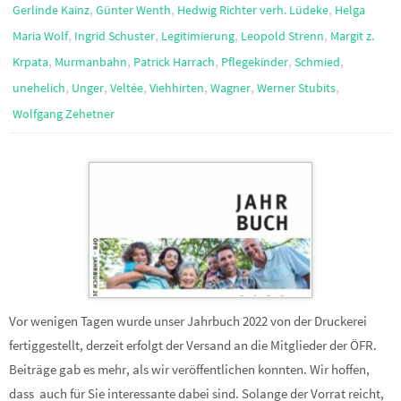
,
,
,
Gerlinde Kainz
Günter Wenth
Hedwig Richter verh. Lüdeke
Helga
,
,
,
,
Maria Wolf
Ingrid Schuster
Legitimierung
Leopold Strenn
Margit z.
,
,
,
,
,
Krpata
Murmanbahn
Patrick Harrach
Pflegekinder
Schmied
,
,
,
,
,
,
unehelich
Unger
Veltée
Viehhirten
Wagner
Werner Stubits
Wolfgang Zehetner
Vor wenigen Tagen wurde unser Jahrbuch 2022 von der Druckerei
fertiggestellt, derzeit erfolgt der Versand an die Mitglieder der ÖFR.
Beiträge gab es mehr, als wir veröffentlichen konnten. Wir hoffen,
dass auch für Sie interessante dabei sind. Solange der Vorrat reicht,