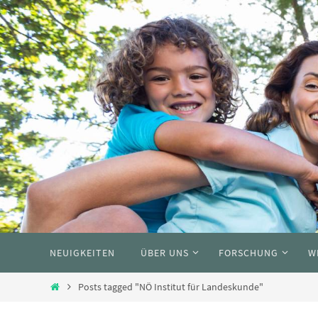
Skip
to
content
Skip
NEUIGKEITEN
ÜBER UNS
FORSCHUNG
W
to
content
Home
Posts tagged "NÖ Institut für Landeskunde"