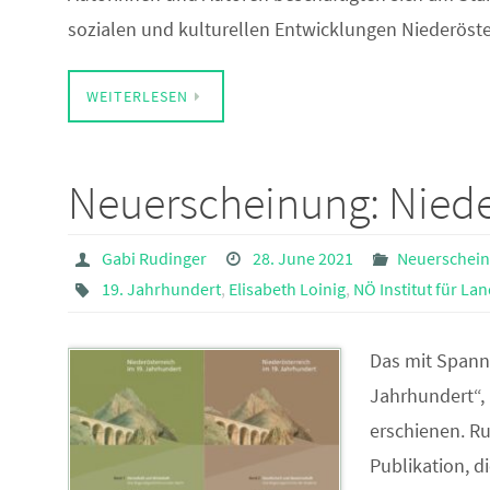
sozialen und kulturellen Entwicklungen Niederöste
WEITERLESEN
Neuerscheinung: Niede
Gabi Rudinger
28. June 2021
Neuerschei
19. Jahrhundert
,
Elisabeth Loinig
,
NÖ Institut für L
Das mit Spann
Jahrhundert“, 
erschienen. R
Publikation, di