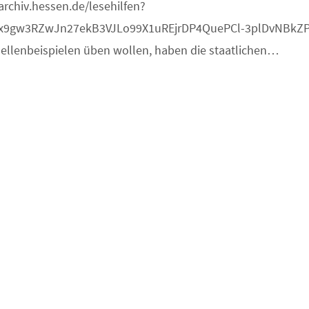
archiv.hessen.de/lesehilfen?
Vx9gw3RZwJn27ekB3VJLo99X1uREjrDP4QuePCl-3plDvNBkZP
ellenbeispielen üben wollen, haben die staatlichen…