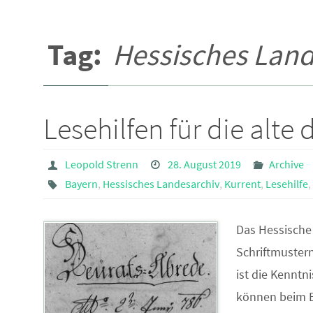
Tag:
Hessisches Land
Lesehilfen für die alte 
Leopold Strenn
28. August 2019
Archive
Bayern
,
Hessisches Landesarchiv
,
Kurrent
,
Lesehilfe
,
Das Hessische
Schriftmustern
ist die Kenntn
können beim E