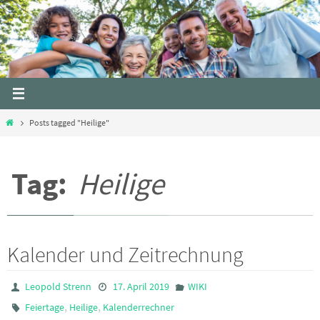
Skip
to
content
Home
Posts tagged "Heilige"
Tag:
Heilige
Kalender und Zeitrechnung
Leopold Strenn
17. April 2019
WIKI
,
,
Feiertage
Heilige
Kalenderrechner