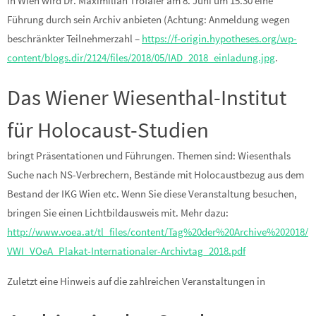
in Wien wird Dr. Maximilian Trofaier am 8. Juni um 15.30 eine
Führung durch sein Archiv anbieten (Achtung: Anmeldung wegen
beschränkter Teilnehmerzahl –
https://f-origin.hypotheses.org/wp-
content/blogs.dir/2124/files/2018/05/IAD_2018_einladung.jpg
.
Das Wiener Wiesenthal-Institut
für Holocaust-Studien
bringt Präsentationen und Führungen. Themen sind: Wiesenthals
Suche nach NS-Verbrechern, Bestände mit Holocaustbezug aus dem
Bestand der IKG Wien etc. Wenn Sie diese Veranstaltung besuchen,
bringen Sie einen Lichtbildausweis mit. Mehr dazu:
http://www.voea.at/tl_files/content/Tag%20der%20Archive%202018/
VWI_VOeA_Plakat-Internationaler-Archivtag_2018.pdf
Zuletzt eine Hinweis auf die zahlreichen Veranstaltungen in