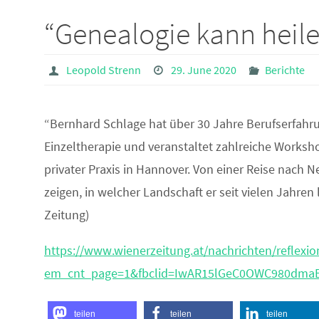
“Genealogie kann heil
Leopold Strenn
29. June 2020
Berichte
“Bernhard Schlage hat über 30 Jahre Berufserfahr
Einzeltherapie und veranstaltet zahlreiche Worksh
privater Praxis in Hannover. Von einer Reise nach 
zeigen, in welcher Landschaft er seit vielen Jahre
Zeitung)
https://www.wienerzeitung.at/nachrichten/reflex
em_cnt_page=1&fbclid=IwAR15lGeC0OWC980dma
teilen
teilen
teilen