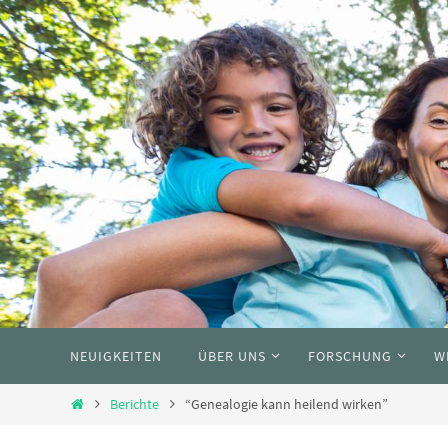
Skip
to
content
Skip
NEUIGKEITEN
ÜBER UNS
FORSCHUNG
W
to
content
Home
Berichte
“Genealogie kann heilend wirken”