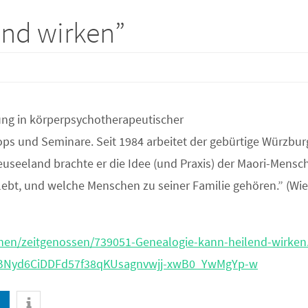
end wirken”
ung in körperpsychotherapeutischer
ops und Seminare. Seit 1984 arbeitet der gebürtige Würzbur
Neuseeland brachte er die Idee (und Praxis) der Maori-Mensc
n lebt, und welche Menschen zu seiner Familie gehören.” (Wi
ionen/zeitgenossen/739051-Genealogie-kann-heilend-wirken
BNyd6CiDDFd57f38qKUsagnvwjj-xwB0_YwMgYp-w