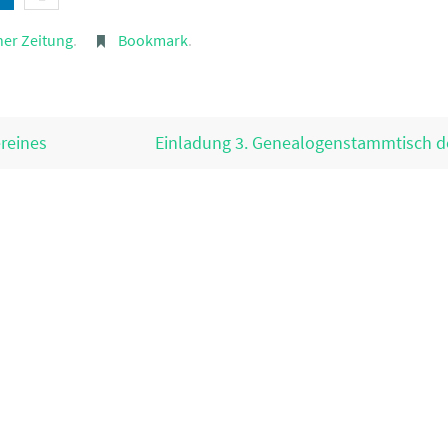
er Zeitung
.
Bookmark
.
ereines
Einladung 3. Genealogenstammtisch 