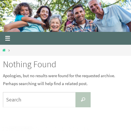
Skip
to
content
Home
Nothing Found
Apologies, but no results were found for the requested archive.
Perhaps searching will help find a related post.
Search
Search
for: