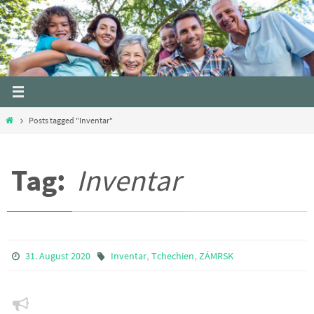
Skip
to
content
Home
Posts tagged "Inventar"
Tag:
Inventar
,
,
31. August 2020
Inventar
Tchechien
ZÁMRSK