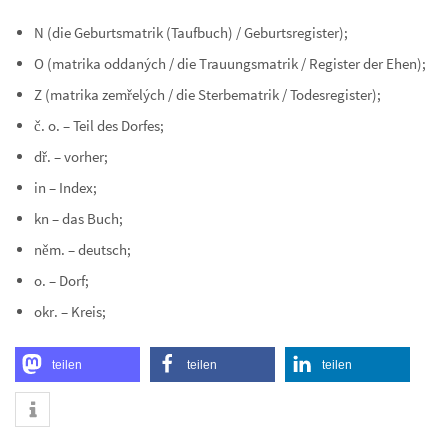
N (die Geburtsmatrik (Taufbuch) / Geburtsregister);
O (matrika oddaných / die Trauungsmatrik / Register der Ehen);
Z (matrika zemřelých / die Sterbematrik / Todesregister);
č. o. – Teil des Dorfes;
dř. – vorher;
in – Index;
kn – das Buch;
něm. – deutsch;
o. – Dorf;
okr. – Kreis;
teilen
teilen
teilen