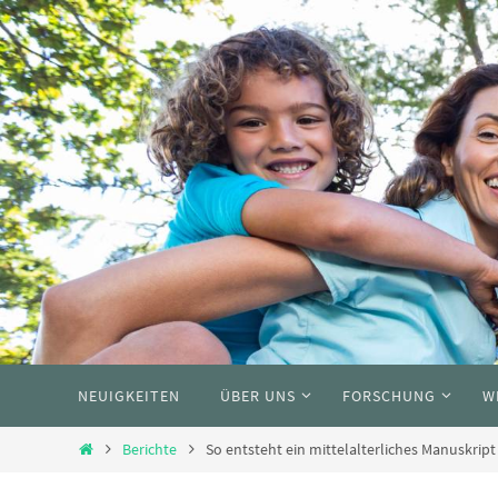
Skip
to
content
Skip
NEUIGKEITEN
ÜBER UNS
FORSCHUNG
W
to
content
Home
Berichte
So entsteht ein mittelalterliches Manuskript