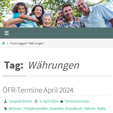
Skip
to
content
Home
Posts tagged "Währungen"
Tag:
Währungen
ÖFR-Termine April 2024
Leopold Strenn
6. April 2024
Terminvorschau
,
,
,
,
,
,
Böhmen
Frühjahrstreffen
Gewichte
Grundbuch
Mähren
Maße