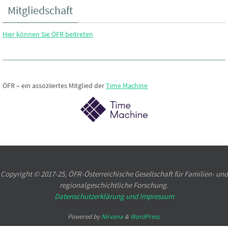
Mitgliedschaft
Hier können Sie ÖFR beitreten
ÖFR – ein assoziiertes Mitglied der
Time Machine
Copyright © 2017-25, ÖFR-Österreichische Gesellschaft für Familien- und
regionalgeschichtliche Forschung.
Datenschutzerklärung und
Impressum
Powered by
Nirvana
&
WordPress.