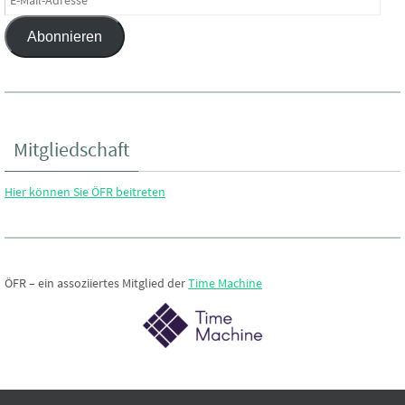
a
g
n
Mail-
t
Abonnieren
Adresse
e
s
i
n
i
o
Mitgliedschaft
c
n
Hier können Sie ÖFR beitreten
h
t
ÖFR – ein assoziiertes Mitglied der
Time Machine
e
n
,