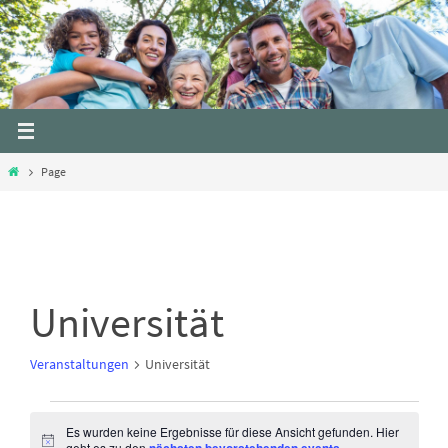
Skip
to
content
Home
Page
Universität
Veranstaltungen
Universität
Es wurden keine Ergebnisse für diese Ansicht gefunden. Hier
Veranstaltungen
N
geht es zu den
.