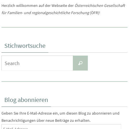
n
u
Herzlich willkommen auf der Webseite der
Österreichischen Gesellschaft
t
für Familien- und regionalgeschichtliche Forschung
(ÖFR)!
s
c
e
t
n
h
Stichwortsuche
-
a
e
Search
N
Search
l
for:
u
a
t
n
v
u
Blog abonnieren
d
i
n
Geben Sie Ihre E-Mail-Adresse ein, um diesen Blog zu abonnieren und
g
A
Benachrichtigungen über neue Beiträge zu erhalten.
E-