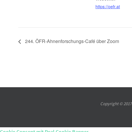
https://oefr.at
244. ÖFR-Ahnenforschungs-Café über Zoom
Copyright © 2017-
Cookie Consent mit Real Cookie Banner