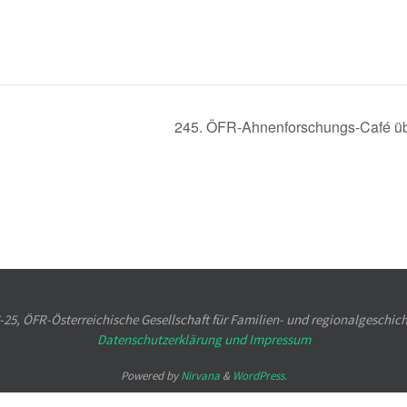
245. ÖFR-Ahnenforschungs-Café 
25, ÖFR-Österreichische Gesellschaft für Familien- und regionalgeschic
Datenschutzerklärung und
Impressum
Powered by
Nirvana
&
WordPress.