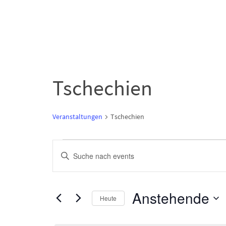
Tschechien
Veranstaltungen
Tschechien
V
B
Veranstaltungen
i
e
t
Anstehende
Heute
r
t
D
e