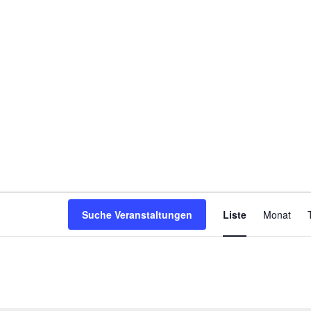
V
Suche Veranstaltungen
Liste
Monat
e
r
a