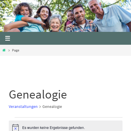
Skip
to
content
Home
Page
Genealogie
Veranstaltungen
Genealogie
Veranstaltungen
Es wurden keine Ergebnisse gefunden.
N