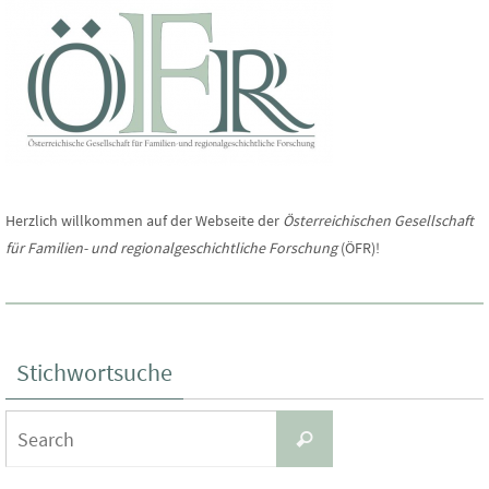
t
l
u
t
n
u
g
n
A
Herzlich willkommen auf der Webseite der
Österreichischen Gesellschaft
für Familien- und regionalgeschichtliche Forschung
(ÖFR)!
n
g
s
e
i
Stichwortsuche
n
c
Search
Search
S
for:
h