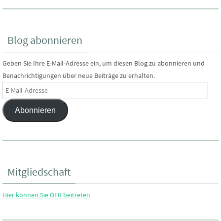
u
t
c
e
Blog abonnieren
n
h
Geben Sie Ihre E-Mail-Adresse ein, um diesen Blog zu abonnieren und
Benachrichtigungen über neue Beiträge zu erhalten.
-
e
E-
Mail-
N
Abonnieren
u
Adresse
a
n
v
d
i
Mitgliedschaft
g
A
Hier können Sie ÖFR beitreten
a